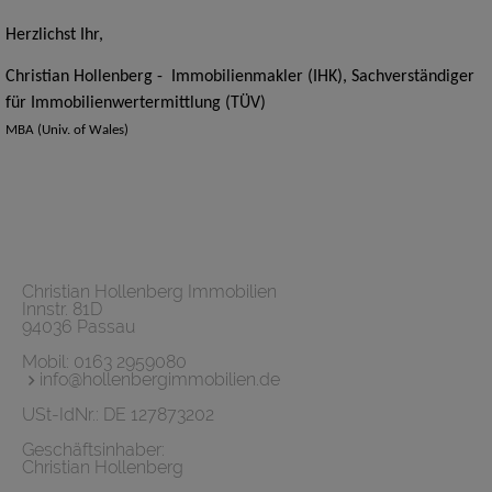
Herzlichst Ihr,
Christian Hollenberg - Immobilienmakler (IHK), Sachverständiger
für Immobilienwertermittlung (TÜV)
MBA (Univ. of Wales)
Christian Hollenberg Immobilien
Innstr. 81D
94036 Passau
Mobil:
0163 2959080
info@hollenbergimmobilien.de
USt-IdNr.: DE 127873202
Geschäftsinhaber:
Christian Hollenberg