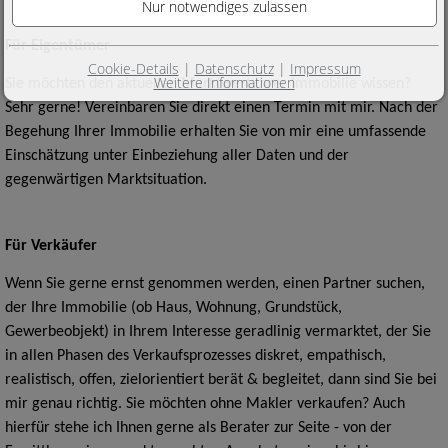
Für Eigentümer
Cookie-Details
|
Datenschutz
|
Impressum
Weitere Informationen
Sie möchten den aktuellen Marktwert Ihrer Immobilie wissen?
Sehr gerne! Vereinbaren Sie direkt einen Termin mit mir. Nach der
Begehung Ihrer Immobilie erhalten Sie von mir eine umfassende
Einschätzung unter Einbeziehung aller Daten und der
gegenwärtigen Marktsituation.
Für Verkäufer
Wenn Sie gerne ernst genommen werden, einen Partner suchen,
der Ihre Immobilie (ob Haus, Wohnung, Grundstück,
Gewerbeobjekt) in Ihrem Interesse geradlinig vermarktet, der Sie
in allen Phasen des Verkaufsprozesses diskret, empathisch,
realistisch, offen, zielorientiert berät & begleitet, dann sind Sie bei
mir genau richtig. Sie möchten ohne Makler verkaufen? Auch
hierfür stehe ich Ihnen gerne als Berater zur Seite - von der