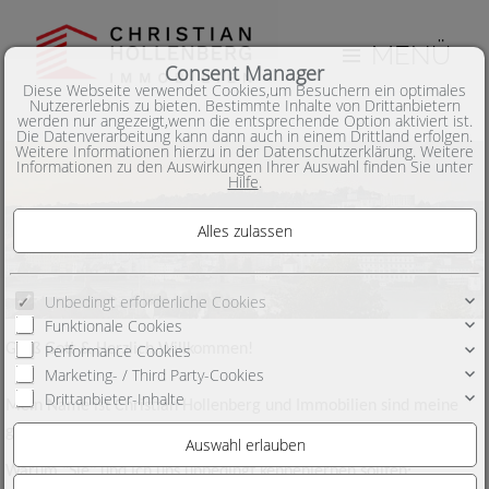
MENÜ
Consent Manager
Diese Webseite verwendet Cookies,um Besuchern ein optimales
Nutzererlebnis zu bieten. Bestimmte Inhalte von Drittanbietern
werden nur angezeigt,wenn die entsprechende Option aktiviert ist.
Die Datenverarbeitung kann dann auch in einem Drittland erfolgen.
Weitere Informationen hierzu in der Datenschutzerklärung. Weitere
Informationen zu den Auswirkungen Ihrer Auswahl finden Sie unter
Hilfe
.
Unbedingt erforderliche Cookies
Funktionale Cookies
Performance Cookies
Grüß Gott & Herzlich Willkommen!
Marketing- / Third Party-Cookies
Drittanbieter-Inhalte
Mein Name ist Christian Hollenberg und Immobilien sind meine
große Leidenschaft.
Warum "Sie" und ich uns unbedingt kennenlernen sollten: