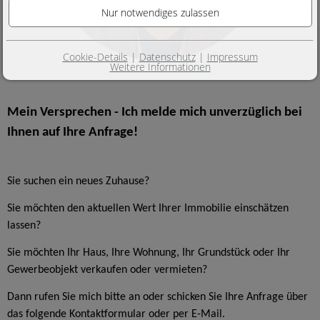
Cookie-Details
|
Datenschutz
|
Impressum
Weitere Informationen
Mein Versprechen - Ich melde mich unverzüglich bei
Ihnen auf Ihre Anfrage!
Sie suchen ein neues Zuhause?
Sie möchten den aktuellen Wert Ihrer Immobilie einschätzen
lassen?
Sie möchten Ihr Haus, Ihre Wohnung, Ihr Grundstück oder Ihr
Gewerbeobjekt verkaufen oder vermieten?
Dann rufen Sie mich bitte an oder schicken Sie Ihre Anfrage über
das folgende Kontaktformular oder per E-Mail.